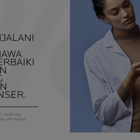
NJALANI
HAWA
ERBAIKI
AN
G
AN
NSER.
, lelaki atau
an anti-kanser.