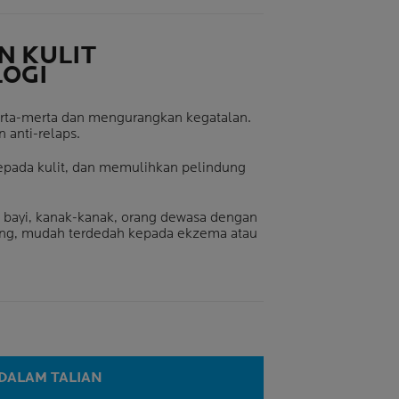
N KULIT
OGI
erta-merta dan mengurangkan kegatalan.
anti-relaps.
epada kulit, dan memulihkan pelindung
 bayi, kanak-kanak, orang dewasa dengan
ring, mudah terdedah kepada ekzema atau
 DALAM TALIAN