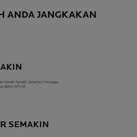
EH ANDA JANGKAKAN
AKIN
 dan kanak-kanak), selama 2 minggu,
kar Balm AP+M.
R SEMAKIN