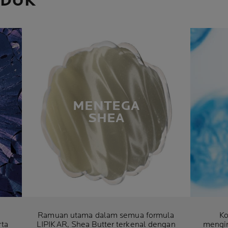
ODUK
MENTEGA
SHEA
Ramuan utama dalam semua formula
Ko
rta
LIPIKAR, Shea Butter terkenal dengan
mengim