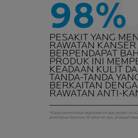
98%
PESAKIT YANG ME
RAWATAN KANSER
BERPENDAPAT BA
PRODUK INI MEMP
KEADAAN KULIT D
TANDA-TANDA YAN
BERKAITAN DENG
RAWATAN ANTI-KA
*Kajian pemerhatian dijalankan ke atas pesakit (n=42)
perempuan berumur 18 tahun ke atas, di bawah rawat