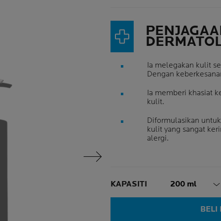
PENJAGAA
DERMATOL
Ia melegakan kulit s
Dengan keberkesanan 
Ia memberi khasiat k
kulit.
Diformulasikan untuk
kulit yang sangat ke
alergi.
Panel Seterusnya
Volume
KAPASITI
200 ml
BELI