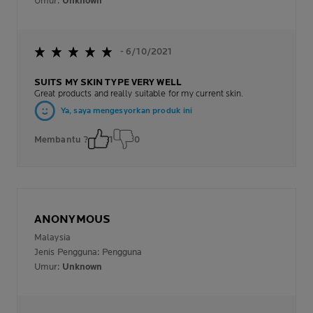
Umur:
Unknown
- 6/10/2021
SUITS MY SKIN TYPE VERY WELL
Great products and really suitable for my current skin.
Ya, saya mengesyorkan produk ini
Membantu ?
1
0
ANONYMOUS
Malaysia
Jenis Pengguna: Pengguna
Umur:
Unknown