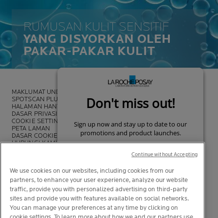
RUMUSAN KULIT SENSITIF
YANG DISYORKAN OLEH
PAKAR-PAKAR KULIT
MAKLUMAT UNDANG-UNDANG
SPOTSCAN PLUS
HALAMAN HANTARAN
DASAR PRIVASI
COOKIE SETTINGS
PETA LAMAN
DASAR COOKIE
HUBUNGI KAMI
DASAR LA ROCHE-POSAY
Continue without Accepting
We use cookies on our websites, including cookies from our
partners, to enhance your user experience, analyze our website
traffic, provide you with personalized advertising on third-party
sites and provide you with features available on social networks.
You can manage your preferences at any time by clicking on
cookie settings. To learn more about how we and our partners use