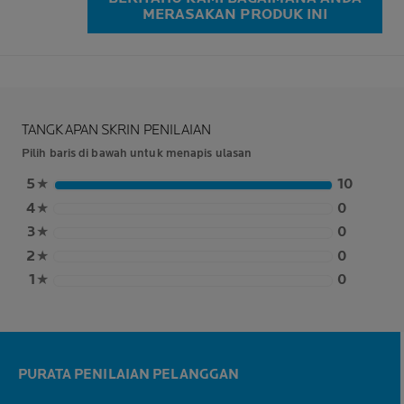
MERASAKAN PRODUK INI
TANGKAPAN SKRIN PENILAIAN
Pilih baris di bawah untuk menapis ulasan
5
★
10
4
★
0
3
★
0
2
★
0
1
★
0
PURATA PENILAIAN PELANGGAN