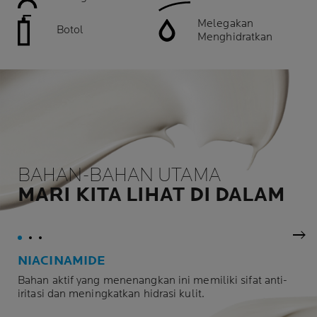
Melegakan
Botol
Menghidratkan
BAHAN-BAHAN UTAMA
MARI KITA LIHAT DI DALAM
Pan
NIACINAMIDE
Bahan aktif yang menenangkan ini memiliki sifat anti-
iritasi dan meningkatkan hidrasi kulit.