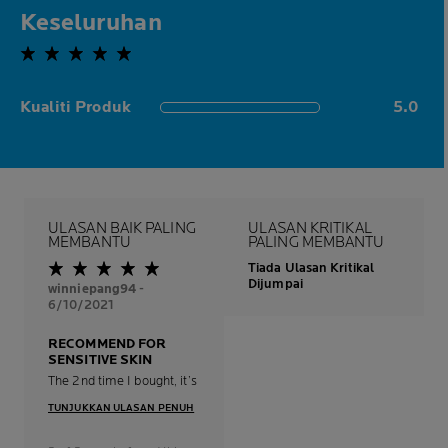
Keseluruhan
5.0 out of 5 stars
Kualiti Produk
5.0
5.0 out of 5 stars
ULASAN BAIK PALING
ULASAN KRITIKAL
MEMBANTU
PALING MEMBANTU
Tiada Ulasan Kritikal
Dijumpai
winniepang94
-
6/10/2021
RECOMMEND FOR
SENSITIVE SKIN
The 2nd time I bought, it’s really suit for sensitive skin
TUNJUKKAN ULASAN PENUH