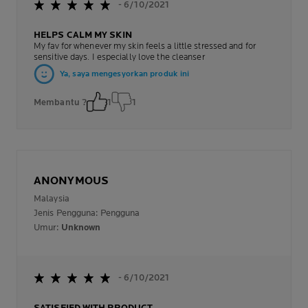
- 6/10/2021
HELPS CALM MY SKIN
My fav for whenever my skin feels a little stressed and for
sensitive days. I especially love the cleanser
Ya, saya mengesyorkan produk ini
Membantu ?
1
1
ANONYMOUS
Malaysia
Jenis Pengguna: Pengguna
Umur:
Unknown
- 6/10/2021