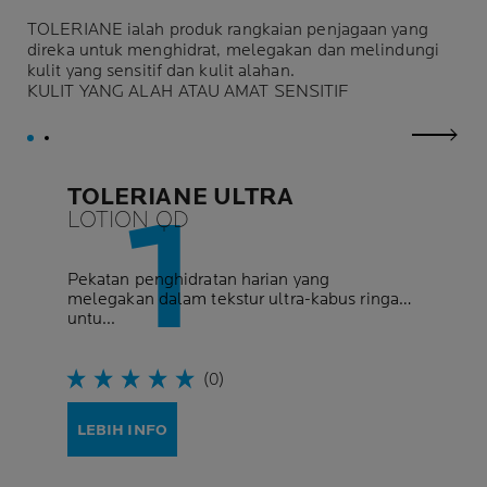
TOLERIANE ialah produk rangkaian penjagaan yang
direka untuk menghidrat, melegakan dan melindungi
kulit yang sensitif dan kulit alahan.
KULIT YANG ALAH ATAU AMAT SENSITIF
next p
TOLERIANE ULTRA
LOTION QD
Pekatan penghidratan harian yang
melegakan dalam tekstur ultra-kabus ringan
untu...
(0)
LEBIH INFO