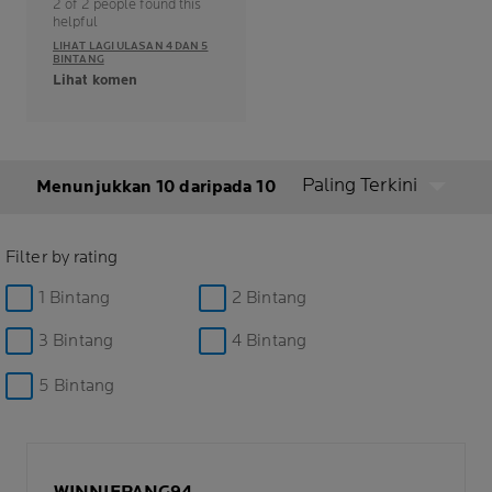
2 of 2 people found this
helpful
LIHAT LAGI ULASAN 4 DAN 5
BINTANG
Lihat komen
Paling Terkini
Menunjukkan 10 daripada 10
Filter by rating
1 Bintang
2 Bintang
3 Bintang
4 Bintang
5 Bintang