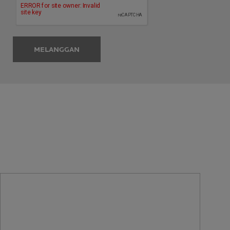
MELANGGAN
RUMUSAN KULIT SENSITIF
YANG DISYORKAN OLEH
PAKAR-PAKAR KULIT