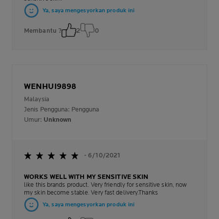
Ya, saya mengesyorkan produk ini
Membantu ?
2
0
WENHUI9898
Malaysia
Jenis Pengguna: Pengguna
Umur:
Unknown
- 6/10/2021
WORKS WELL WITH MY SENSITIVE SKIN
like this brands product. Very friendly for sensitive skin, now
my skin become stable. Very fast delivery.Thanks
Ya, saya mengesyorkan produk ini