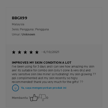
BBGX99
Malaysia
Jenis Pengguna: Pengguna
Umur:
Unknown
- 6/10/2021
IMPROVES MY SKIN CONDITION A LOT
i've been using for 3 days and i can see how amazing my skin
are! its suitable for combo skin (oily t-zone & very dry) and
very sensitive skin like mine! so hydrating! my skin glowing ??
ppl complimented alot my skin recently so higly
recommended! thank you very much for the gifts! ??
Ya, saya mengesyorkan produk ini
Membantu ?
1
0