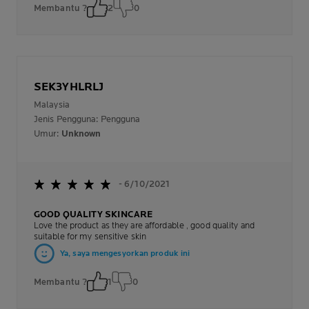
Membantu ?
2
0
SEK3YHLRLJ
Malaysia
Jenis Pengguna: Pengguna
Umur:
Unknown
- 6/10/2021
GOOD QUALITY SKINCARE
Love the product as they are affordable , good quality and
suitable for my sensitive skin
Ya, saya mengesyorkan produk ini
Membantu ?
1
0