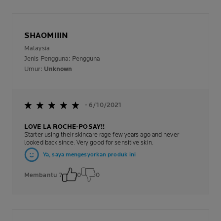
SHAOMIIIN
Malaysia
Jenis Pengguna: Pengguna
Umur:
Unknown
- 6/10/2021
LOVE LA ROCHE-POSAY!!
Starter using their skincare rage few years ago and never
looked back since. Very good for sensitive skin.
Ya, saya mengesyorkan produk ini
Membantu ?
0
0