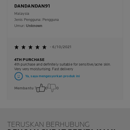
DANDANDAN91
Malaysia
Jenis Pengguna: Pengguna
Umur:
Unknown
- 6/10/2021
4TH PURCHASE
4th purchase and definitely suitable for sensitive/acne skin.
Very very moisturising. Fast delivery
Ya, saya mengesyorkan produk ini
Membantu ?
0
0
TERUSKAN BERHUBUNG