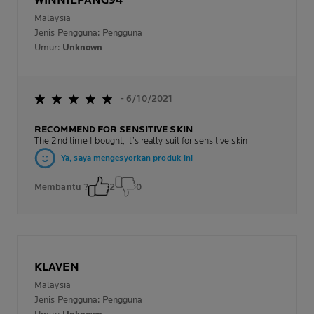
WINNIEPANG94
Malaysia
Jenis Pengguna: Pengguna
Umur:
Unknown
- 6/10/2021
RECOMMEND FOR SENSITIVE SKIN
The 2nd time I bought, it’s really suit for sensitive skin
Ya, saya mengesyorkan produk ini
Membantu ?
2
0
KLAVEN
Malaysia
Jenis Pengguna: Pengguna