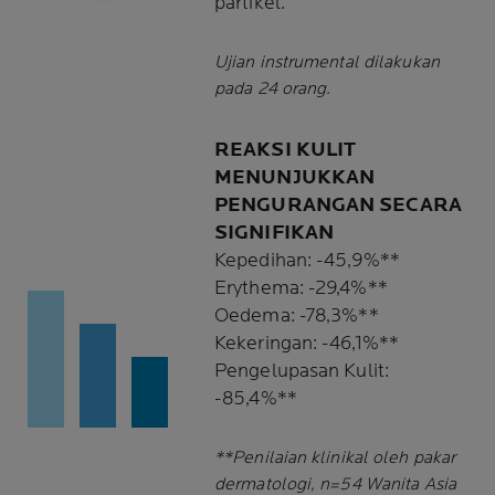
partikel.
Ujian instrumental dilakukan
pada 24 orang.
REAKSI KULIT
MENUNJUKKAN
PENGURANGAN SECARA
SIGNIFIKAN
Kepedihan: -45,9%**
Erythema: -29,4%**
Oedema: -78,3%**
Kekeringan: -46,1%**
Pengelupasan Kulit:
-85,4%**
**Penilaian klinikal oleh pakar
dermatologi, n=54 Wanita Asia