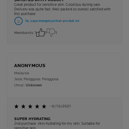
SATISFIED WITH PRODUCT
Great product for sensitive skin. Good buy during sale.
Delivery was quite fast. Well packed so overall satisfied with
this purchase
Ya, saya mengesyorkan produk ini
Membantu ?
1
1
ANONYMOUS
Malaysia
Jenis Pengguna: Pengguna
Umur:
Unknown
- 6/10/2021
SUPER HYDRATING
2nd purchase. Very hydrating for my skin. Suitable for
sensitive skin.