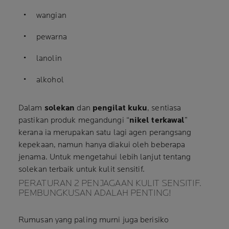
wangian
pewarna
lanolin
alkohol
Dalam
solekan
dan
pengilat kuku
, sentiasa
pastikan produk megandungi “
nikel terkawal
”
kerana ia merupakan satu lagi agen perangsang
kepekaan, namun hanya diakui oleh beberapa
jenama. Untuk mengetahui lebih lanjut tentang
solekan
terbaik untuk kulit sensitif.
PERATURAN 2 PENJAGAAN KULIT SENSITIF.
PEMBUNGKUSAN ADALAH PENTING!
Rumusan yang paling murni juga berisiko