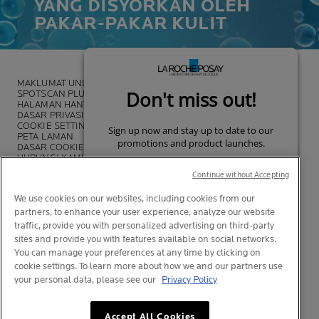
YANG DISYORKAN OLEH
PAKAR-PAKAR KULIT
MAKLUMAT UNDANG-UNDANG
SPOTSCAN PLUS
HALAMAN HANTARAN
DASAR PRIVASI
COOKIE SETTINGS
PETA LAMAN
DASAR COOKIE
HUBUNGI KAMI
DASAR LA ROCHE-POSAY
Continue without Accepting
We use cookies on our websites, including cookies from our
partners, to enhance your user experience, analyze our website
traffic, provide you with personalized advertising on third-party
sites and provide you with features available on social networks.
You can manage your preferences at any time by clicking on
cookie settings. To learn more about how we and our partners use
your personal data, please see our
Privacy Policy
© La Roche-Posay
Your privacy
Your privacy
Accept All Cookies
© Pusat Thermal de La Roche-Posay