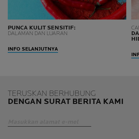
PUNCA KULIT SENSITIF:
CA
DALAMAN DAN LUARAN
DA
HI
INFO SELANJUTNYA
IN
TERUSKAN BERHUBUNG
DENGAN SURAT BERITA KAMI
Masukkan alamat e-mel