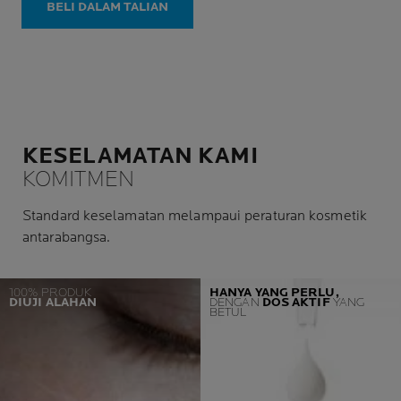
paling rapuh: bayi, kanak-
BELI DALAM TALIAN
kanak, orang dewasa.
KESELAMATAN KAMI
KOMITMEN
Standard keselamatan melampaui peraturan kosmetik
antarabangsa.
100% PRODUK
HANYA YANG PERLU,
DIUJI ALAHAN
DENGAN
DOS AKTIF
YANG
BETUL