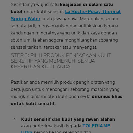
Seandainya wujud satu
keajaiban di dalam satu
botol
untuk kulit sensitif,
La Roche-Posay Thermal
Spring Water
ialah jawapannya. Melegakan secara
semula jadi, menyamankan dan antioksidan kerana
kandungan mineralnya yang unik dan kaya dengan
selenium, ia akan segera menghilangkan sebarang
sensasi tarikan, terbakar atau menyengat.
STEP 3: PILIH PRODUK PENJAGAAN KULIT
SENSITIF YANG MEMENUHI SEMUA
KEPERLUAN KULIT ANDA
Pastikan anda memilih produk penghidratan yang
bertujuan untuk menangani sebarang masalah yang
mungkin dialami oleh kulit anda serta
dirumus khas
untuk kulit sensitif
.
Kulit sensitif dan kulit yang rawan alahan
akan berterima kasih kepada
TOLERIANE
Ultra
kerana kesan kelegaan dan