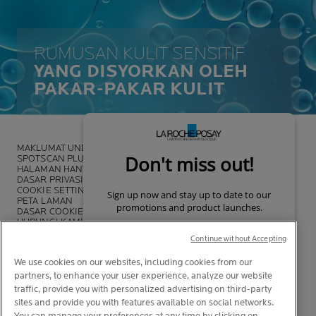
RUMUSAN KULIT SENSITIF
YANG DISYORKAN OLEH
PAKAR-PAKAR KULIT
MAKLUMAT UNDANG-UNDANG
SPOTSCAN PLUS
HALAMAN HANTARAN
DASAR PRIVASI
COOKIE SETTINGS
PETA LAMAN
DASAR COOKIE
HUBUNGI KAMI
DASAR LA ROCHE-POSAY
Continue without Accepting
We use cookies on our websites, including cookies from our
partners, to enhance your user experience, analyze our website
traffic, provide you with personalized advertising on third-party
sites and provide you with features available on social networks.
You can manage your preferences at any time by clicking on