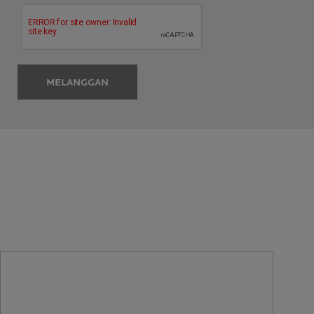
MELANGGAN
RUMUSAN KULIT SENSITIF
YANG DISYORKAN OLEH
PAKAR-PAKAR KULIT