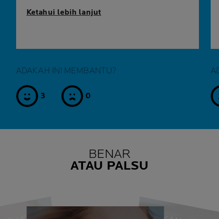
Ketahui lebih lanjut
ADAKAH INI MEMBANTU?
A
3
0
ya
tidak
BENAR
ATAU PALSU