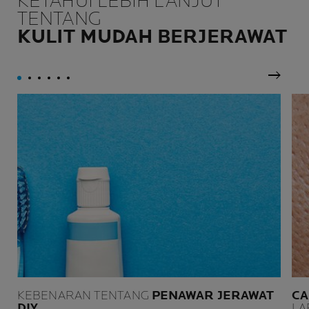
KETAHUI LEBIH LANJUT
TENTANG
KULIT MUDAH BERJERAWAT
Panel 
KEBENARAN TENTANG
PENAWAR JERAWAT
CA
DIY
LA