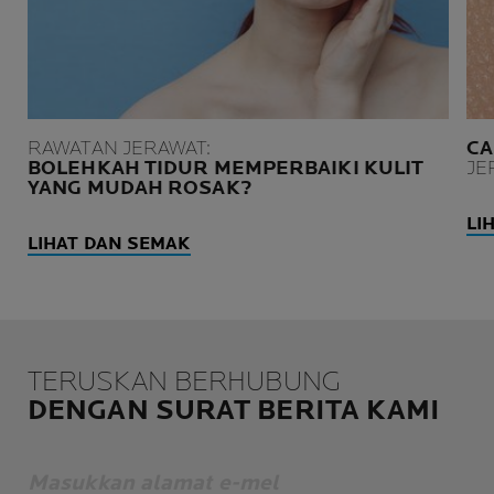
RAWATAN JERAWAT:
CA
BOLEHKAH TIDUR MEMPERBAIKI KULIT
JE
YANG MUDAH ROSAK?
LI
LIHAT DAN SEMAK
TERUSKAN BERHUBUNG
DENGAN SURAT BERITA KAMI
Masukkan alamat e-mel