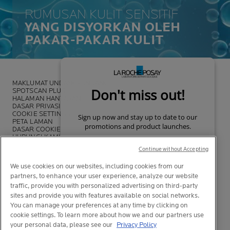
RUMUSAN KULIT SENSITIF
YANG DISYORKAN OLEH
PAKAR-PAKAR KULIT
MAKLUMAT UNDANG-UNDANG
SPOTSCAN PLUS
HALAMAN HANTARAN
DASAR PRIVASI
COOKIE SETTINGS
PETA LAMAN
DASAR COOKIE
HUBUNGI KAMI
DASAR LA ROCHE-POSAY
Continue without Accepting
We use cookies on our websites, including cookies from our
partners, to enhance your user experience, analyze our website
traffic, provide you with personalized advertising on third-party
sites and provide you with features available on social networks.
You can manage your preferences at any time by clicking on
cookie settings. To learn more about how we and our partners use
your personal data, please see our
Privacy Policy