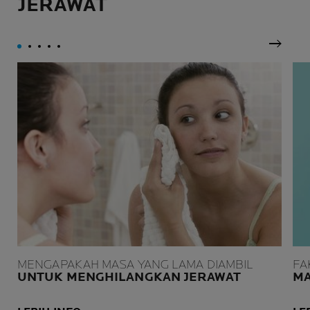
JERAWAT
betul.
Panel 
MENGAPAKAH MASA YANG LAMA DIAMBIL
FA
UNTUK MENGHILANGKAN JERAWAT
MA