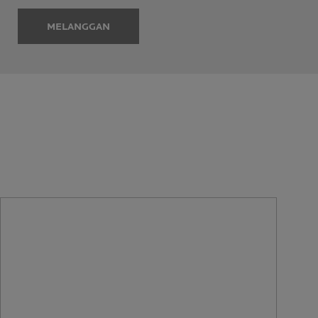
MELANGGAN
RUMUSAN KULIT SENSITIF
YANG DISYORKAN OLEH
PAKAR-PAKAR KULIT